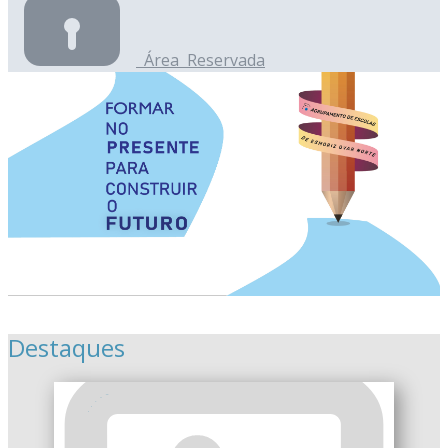
Área
Reservada
Destaques